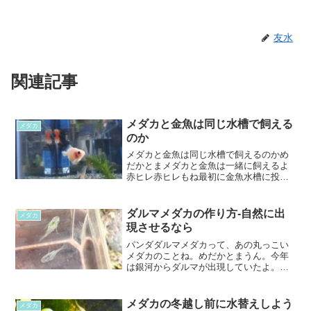
友水
関連記事
メダカと金魚は同じ水槽で飼える
メダカ
のか
メダカと金魚は同じ水槽で飼えるのかめ
だかとまメダカと金魚は一緒に飼えるよ
赤ヒレ赤ヒレもね最初に金魚水槽に投入
したのは赤ヒレでした。狭いガラスの器
の中でジーっとあまり動くことない赤ヒ
レが孤独過ぎて、広い金魚の水槽に入れ
ダルマメダカの作り方-自然に出
メダカ
てみたのです。試してみた...
現させるなら
パンダダルマメダカって、あの丸っこい
メダカのことね。めだかとまうん。今年
は銀河からダルマが出現していたよ。パ
ンダダルマメダカは今年は5匹くらいでて
いたわね。いろんな種類のメダカからも
出現するのね。めだかとまうん。ラメや
メダカの冬越し前に水替えしよう
メダカ