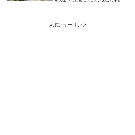
は、汲み置きの水では間に合わないとい
うこともあるでしょう。カルキ抜きをし
ていない水道水でも大丈夫？結論から申
し上げますと、水道水では...
スポンサーリンク