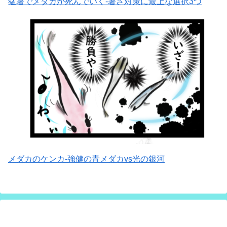
猛暑でメダカが死んでいく-暑さ対策に最上な選択3つ
メダカのケンカ-強健の青メダカvs光の銀河