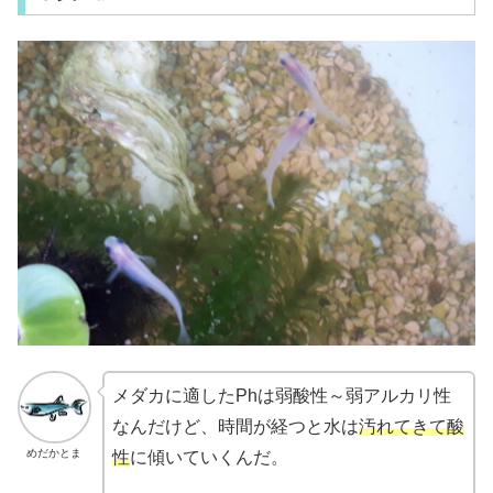
メダカに適したPhは弱酸性～弱アルカリ性
なんだけど、時間が経つと水は
汚れてきて酸
めだかとま
性
に傾いていくんだ。