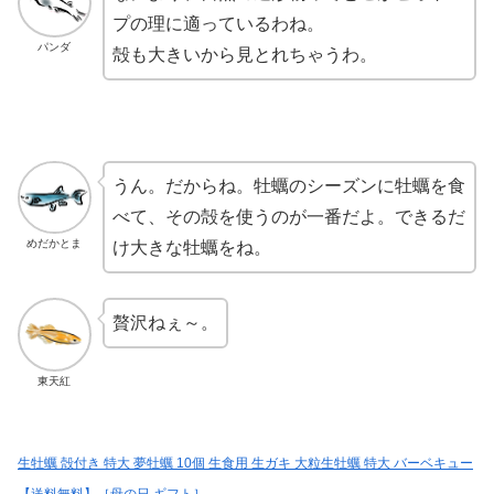
プの理に適っているわね。
パンダ
殻も大きいから見とれちゃうわ。
うん。だからね。牡蠣のシーズンに牡蠣を食
べて、その殻を使うのが一番だよ。できるだ
めだかとま
け大きな牡蠣をね。
贅沢ねぇ～。
東天紅
生牡蠣 殻付き 特大 夢牡蠣 10個 生食用 生ガキ 大粒生牡蠣 特大 バーベキュー