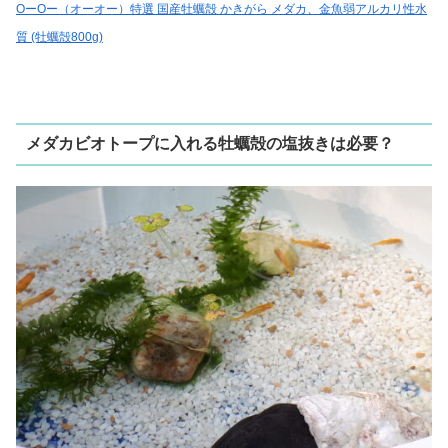
OーOー（オーオー）特選 国産牡蠣殻 かきがら メダカ、金魚弱アルカリ性水
質 (牡蠣殻800g)
メダカビオトープに入れる牡蠣殻の塩抜きは必要？