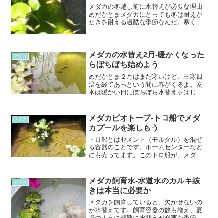
ヒレ長からも作れるよね...
メダカの冬越し前に水替えが必要な理由
めだかとまメダカにとっても冬は耐えが
たきを耐える過酷な季節なんだ。寒くな
る前に、最良の環境にしてあげてね。越
冬中は水替えできないできない・・・っ
てことはないですが、基本的に冬は足し
水程度にしておきたいとこ...
メダカの水替え2月-暖かくなった
メダカ
らぼちぼち始めよう
めだかとま２月はまだ寒いけど、三寒四
温を経てあっという間に春がくるよ。友
水は暖かい日にぼちぼち水替えをはじめ
たよ。パンダグリーンウォーター。半年
放置、雪の日は氷が張ったにもかかわら
ず、そう汚れてないように見えるわ。め
メダカビオトープ-トロ船でメダ
メダカ
だかとま容器に網を張って...
カプールを楽しもう
トロ船とはセメント（モルタル）を混ぜ
る容器のことです。ホームセンターなど
にも売ってます。このトロ船が、メダカ
飼育に役立ちます。メダカはたくさんの
卵を産むので、１ペアでもひと夏で育つ
稚魚たちは簡単に１００を超えてしまい
メダカ飼育水-水道水のカルキ抜
メダカ
ますよね。若魚となった稚...
きは本当に必要か
メダカを飼育していると、欠かせないの
が水替えです。飼育容器の数も増え、夏
場のように頻繁に水替えが必要な季節に