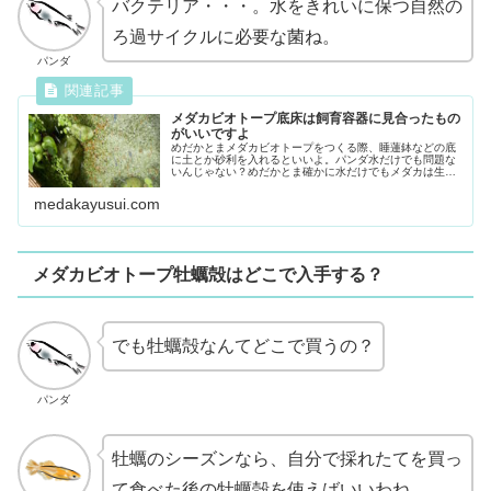
バクテリア・・・。水をきれいに保つ自然の
ろ過サイクルに必要な菌ね。
パンダ
メダカビオトープ底床は飼育容器に見合ったもの
がいいですよ
めだかとまメダカビオトープをつくる際、睡蓮鉢などの底
に土とか砂利を入れるといいよ。パンダ水だけでも問題な
いんじゃない？めだかとま確かに水だけでもメダカは生き
られるけど、土や水草を入れることによって、メダカに適
した水ができるし、水をキレイに保...
medakayusui.com
メダカビオトープ牡蠣殻はどこで入手する？
でも牡蠣殻なんてどこで買うの？
パンダ
牡蠣のシーズンなら、自分で採れたてを買っ
て食べた後の牡蠣殻を使えばいいわね。