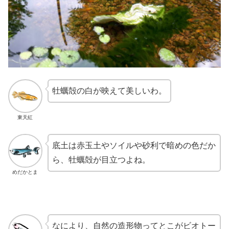
牡蠣殻の白が映えて美しいわ。
東天紅
底土は赤玉土やソイルや砂利で暗めの色だか
ら、牡蠣殻が目立つよね。
めだかとま
なにより、自然の造形物ってとこがビオトー