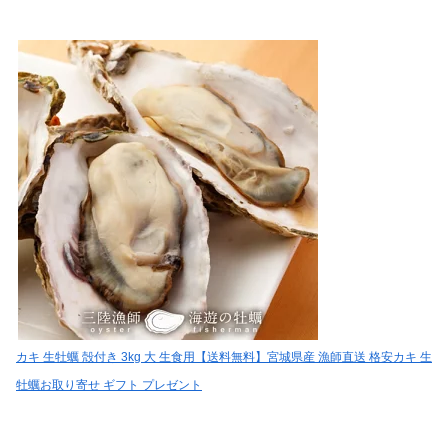
カキ 生牡蠣 殻付き 3kg 大 生食用【送料無料】宮城県産 漁師直送 格安カキ 生
牡蠣お取り寄せ ギフト プレゼント