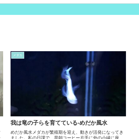
メダカ
我は竜の子らを育てている-めだか風水
す
めだか風水メダカが繁殖期を迎え、動きが活発になってき
ー
ました。私の日課で、早朝コーヒー片手に外の小縁に座