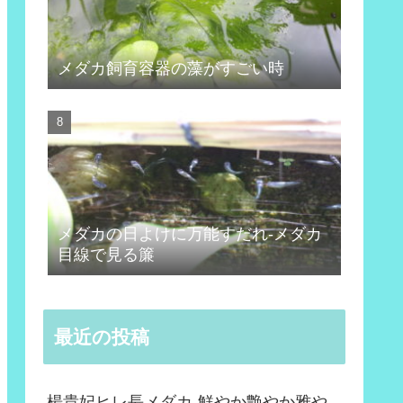
メダカ飼育容器の藻がすごい時
メダカの日よけに万能すだれ-メダカ
目線で見る簾
最近の投稿
楊貴妃ヒレ長メダカ-鮮やか艶やか雅や