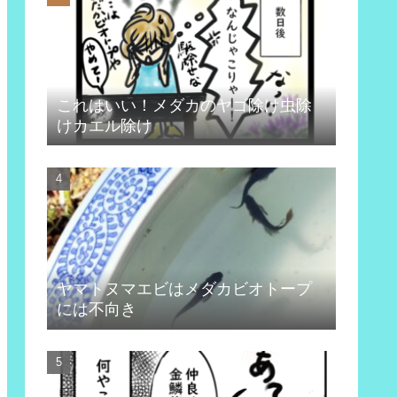
これはいい！メダカのヤゴ除け虫除
けカエル除け
ヤマトヌマエビはメダカビオトープ
には不向き