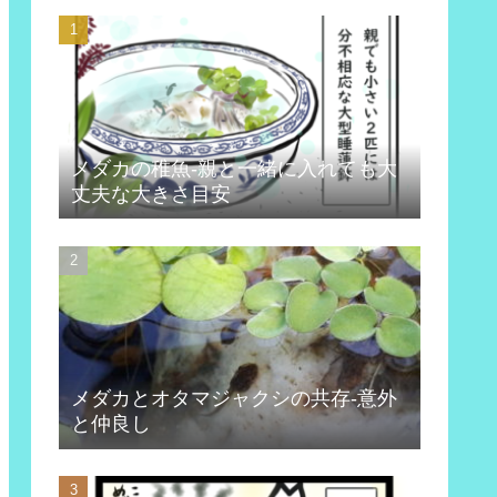
メダカの稚魚-親と一緒に入れても大
丈夫な大きさ目安
メダカとオタマジャクシの共存-意外
と仲良し