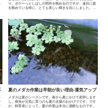
つ
り、ボケーっとしばしの間外を眺めるのですが、遠目に庭
を眺めている時に、とても美しい輝きを目にしました。そ
れは何かといいますと、メダカ容器の...
メダカ
水
夏のメダカ作業は早朝が良い理由-運気アップ
水
メダカは夏がシーズンです。春から夏にかけて産卵します
め
し、稚魚が元気に育つのも夏の太陽のおかげでです。です
い
が、飼育者にとって、夏の作業は本当に過酷なものです。