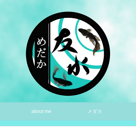
about me
メダカ