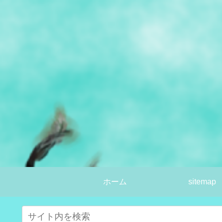
ホーム
sitemap