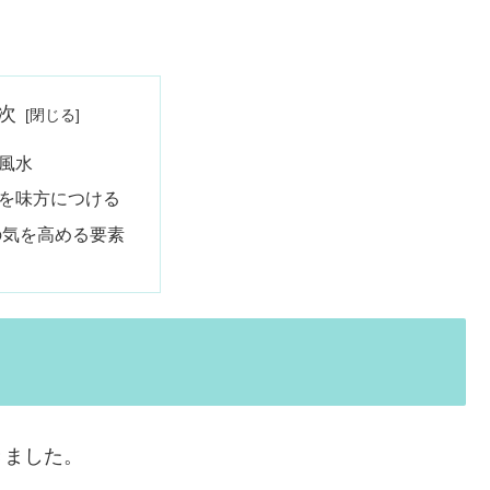
次
風水
を味方につける
の気を高める要素
きました。