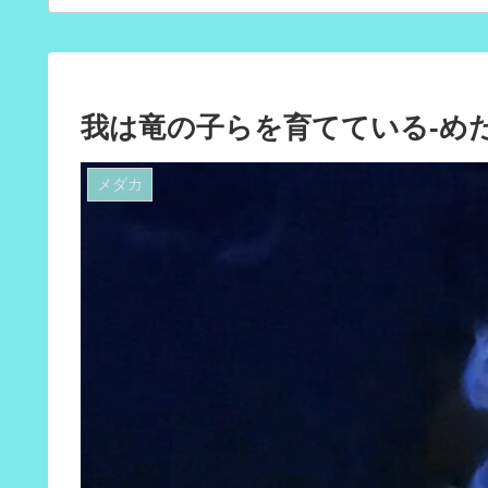
我は竜の子らを育てている-め
メダカ