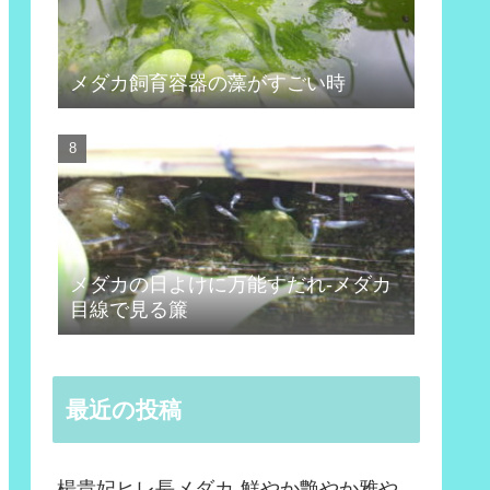
メダカ飼育容器の藻がすごい時
メダカの日よけに万能すだれ-メダカ
目線で見る簾
最近の投稿
楊貴妃ヒレ長メダカ-鮮やか艶やか雅や