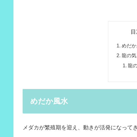
目
めだか
龍の気
龍
めだか風水
メダカが繁殖期を迎え、動きが活発になって