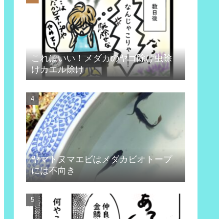
これはいい！メダカのヤゴ除け虫除
けカエル除け
ヤマトヌマエビはメダカビオトープ
には不向き