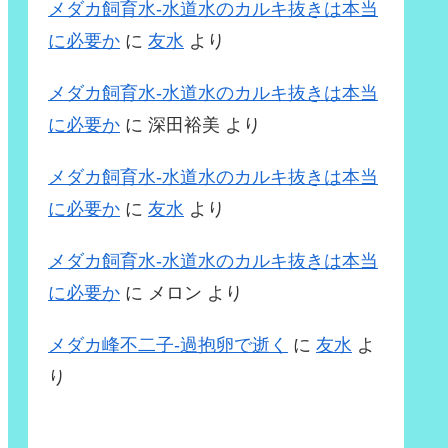
メダカ飼育水-水道水のカルキ抜きは本当
に必要か
に
友水
より
メダカ飼育水-水道水のカルキ抜きは本当
に必要か
に
深田裕美
より
メダカ飼育水-水道水のカルキ抜きは本当
に必要か
に
友水
より
メダカ飼育水-水道水のカルキ抜きは本当
に必要か
に
メロン
より
メダカ峰不二子-過抱卵で逝く
に
友水
よ
り