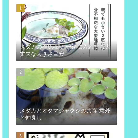
メダカの稚魚-親と一緒に入れても大
丈夫な大きさ目安
メダカとオタマジャクシの共存-意外
と仲良し