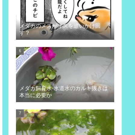
メダカのメスがオスを追いかけ回
す？
メダカ飼育水-水道水のカルキ抜きは
本当に必要か